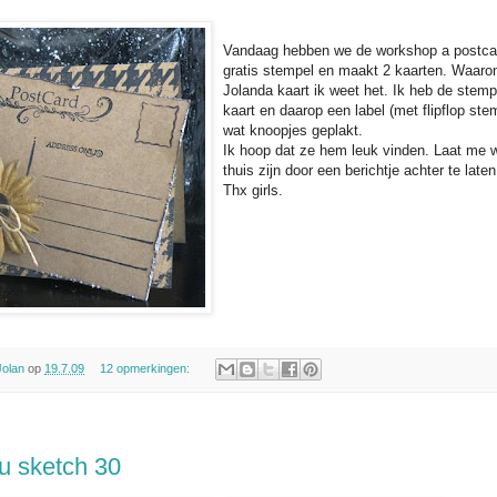
Vandaag hebben we de workshop a postcard 
gratis stempel en maakt 2 kaarten. Waaro
Jolanda kaart ik weet het. Ik heb de stempe
kaart en daarop een label (met flipflop ste
wat knoopjes geplakt.
Ik hoop dat ze hem leuk vinden. Laat me we
thuis zijn door een berichtje achter te laten
Thx girls.
Jolan
op
19.7.09
12 opmerkingen:
u sketch 30