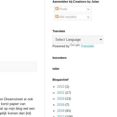
Aanmelden bij Creations by Jolan
Posts
Alle reacties
Translate
Powered by
Translate
bezoekers
teller
Blogarchief
►
2022
(1)
►
2021
(17)
►
2020
(13)
en Dreamstreet er ook
 kerst papier van
►
2019
(7)
at op mijn blog wel een
►
2018
(41)
gelijk komen dan (lol)
►
2017
(108)