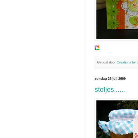
Gepost door
Creations by 
zondag 26 juli 2009
stofjes......