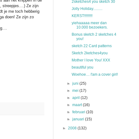
s aan het knippen in de
2sketches4 you sketch 30
, streepjes....) Ze zijn
Jolly Holiday..........
rdt je me toch hebberig
KERST!!!!!!!!!
ga doen! Ze zijn zo
yiehaaaaa meer dan
10.000 bezoekers.
....
Bonus sketch 2 sketches 4
you!
sketch 22 Card patterns
Sketch 2ketches4you
Mother I love You! XXX
beautiful you
Woehoe.... I'am a cover girl!
►
juni
(25)
►
mei
(17)
►
april
(12)
►
maart
(16)
►
februari
(10)
►
januari
(15)
►
2008
(132)