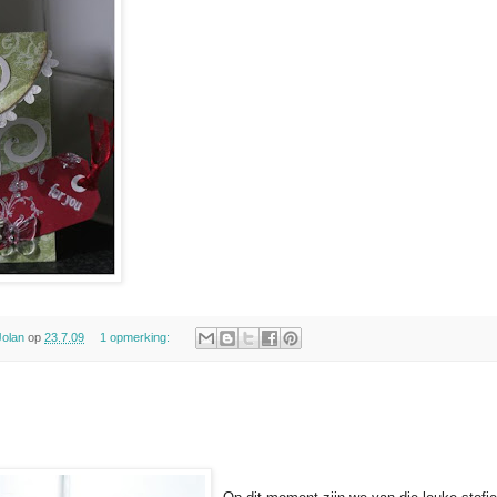
Jolan
op
23.7.09
1 opmerking: